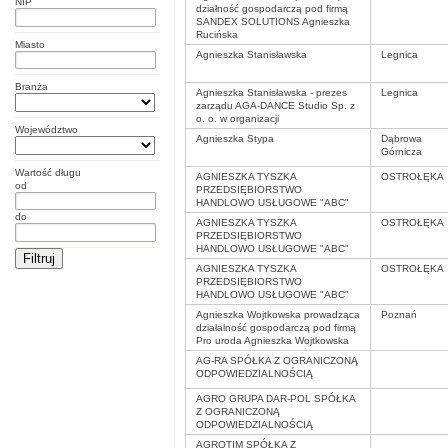
NIP
działność gospodarczą pod firmą
SANDEX SOLUTIONS Agnieszka
Rucińska
Miasto
Agnieszka Stanisławska
Legnica
Branża
Agnieszka Stanisławska - prezes
Legnica
zarządu AGA-DANCE Studio Sp. z
o. o. w organizacji
Województwo
Agnieszka Stypa
Dąbrowa
Górnicza
Wartość długu
AGNIESZKA TYSZKA
OSTROŁĘKA
od
PRZEDSIĘBIORSTWO
HANDLOWO USŁUGOWE "ABC"
do
AGNIESZKA TYSZKA
OSTROŁĘKA
PRZEDSIĘBIORSTWO
HANDLOWO USŁUGOWE "ABC"
AGNIESZKA TYSZKA
OSTROŁĘKA
PRZEDSIĘBIORSTWO
HANDLOWO USŁUGOWE "ABC"
Agnieszka Wojtkowska prowadząca
Poznań
działalność gospodarczą pod firmą
Pro uroda Agnieszka Wojtkowska
AG-RA SPÓŁKA Z OGRANICZONĄ
ODPOWIEDZIALNOŚCIĄ
AGRO GRUPA DAR-POL SPÓŁKA
Z OGRANICZONĄ
ODPOWIEDZIALNOŚCIĄ
AGROTIM SPÓŁKA Z