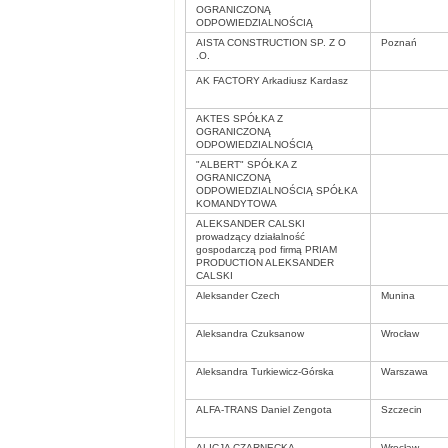
OGRANICZONĄ
ODPOWIEDZIALNOŚCIĄ
AISTA CONSTRUCTION SP. Z O
Poznań
.O.
AK FACTORY Arkadiusz Kardasz
AKTES SPÓŁKA Z
OGRANICZONĄ
ODPOWIEDZIALNOŚCIĄ
"ALBERT" SPÓŁKA Z
OGRANICZONĄ
ODPOWIEDZIALNOŚCIĄ SPÓŁKA
KOMANDYTOWA
ALEKSANDER CALSKI
prowadzący działalność
gospodarczą pod firmą PRIAM
PRODUCTION ALEKSANDER
CALSKI
Aleksander Czech
Munina
Aleksandra Czuksanow
Wrocław
Aleksandra Turkiewicz-Górska
Warszawa
ALFA-TRANS Daniel Zengota
Szczecin
ALICJA CZARNECKA-
Wrocław