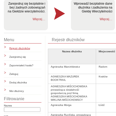
Zarejestruj się bezpłatnie i
Wprowadź bezpłatnie dane
bez żadnych zobowiązań
dłużnika i zadłużenia na
na Giełdzie wierzytelności.
Giełdę Wierzytelności
Więcej…
Więcej…
Menu
Rejestr dłużników
Rejestr dłużników
Nazwa dłużnika
Miejscowość
Zarejestruj się
Zapomniałeś hasła?
Agnieszka Marcinkiewicz
Radom
Zaloguj
AGNIESZKA MAZUREK
Kraków
BOOKTRAIL
Dodaj dłużnika
AGNIESZKA MIŚCICHOWSKA
prowadząca działalność
Moi dłużnicy
gospodarczą pod firmą
AGNIESZKA MIŚCICHOWSKA
Filtrowanie
WIKLINA MIŚCICHOWSCY
Agnieszka Morga
Łódź
Nazwa
Agnieszka Rucińska, prowadząca